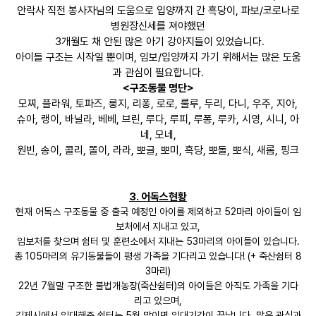
안락사 직전 봉사자님의 도움으로 입양까지 간 흑당이, 파보/코로나로
병원장신세를 져야했던
3개월도 채 안된 많은 아기 강아지들이 있었습니다.
아이들 구조는 시작일 뿐이며, 임보/입양까지 가기 위해서는 많은 도움
과 관심이 필요합니다.
<구조동물 명단>
모찌, 플라워, 토파즈, 룽지, 리퐁, 로로, 룰루, 두리, 다니, 우주, 지아,
슈아, 랭이, 바닐라, 베베, 브린, 루다, 루피, 루퐁, 루카, 시영, 시니, 아
네, 모네,
원빈, 송이, 콜리, 똘이, 라라, 뽀글, 뽀미, 흑당, 뽀돌, 뽀식, 새롬, 핑크
3. 어독스현황
현재 어독스 구조동물 중 출국 예정인 아이를 제외하고 52마리 아이들이 임
보처에서 지내고 있고,
임보처를 찾으며 쉼터 및 훈련소에서 지내는 53마리의 아이들이 있습니다.
총 105마리의 유기동물들이 평생 가족을 기다리고 있습니다! (+ 죽산쉼터 8
3마리)
22년 7월말 구조한 불법개농장(죽산쉼터)의 아이들은 아직도 가족을 기다
리고 있으며,
김제시에서 임대해준 쉼터는 5월 말이면 임대기간이 끝납니다. 많은 관심과