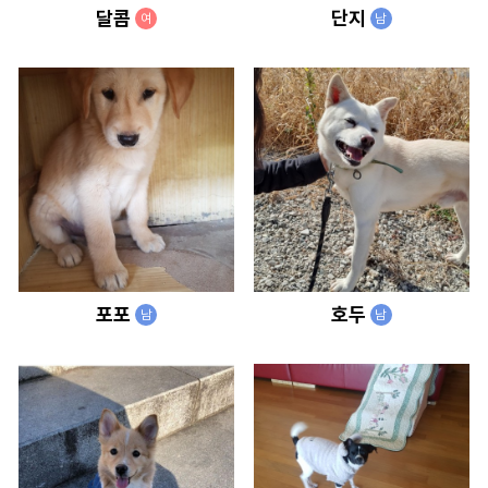
달콤
단지
여
남
포포
호두
남
남