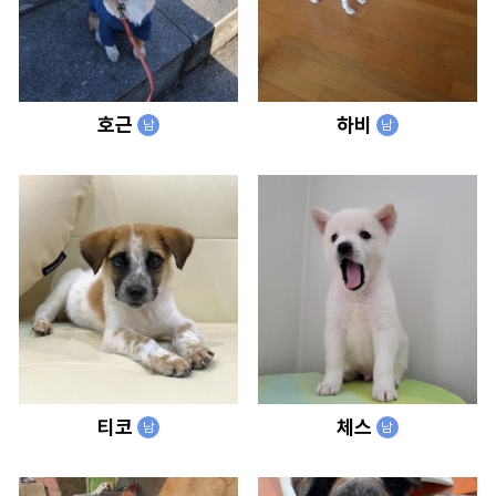
호근
하비
남
남
티코
체스
남
남