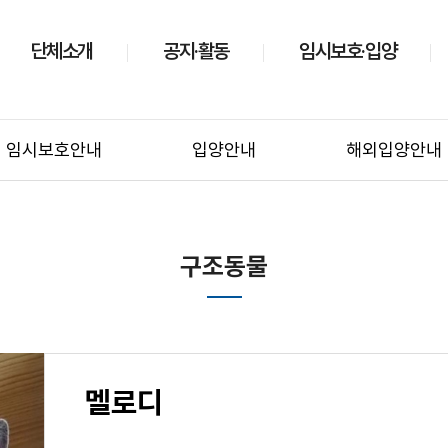
단체소개
공지·활동
임시보호·입양
임시보호안내
입양안내
해외입양안내
구조동물
멜로디