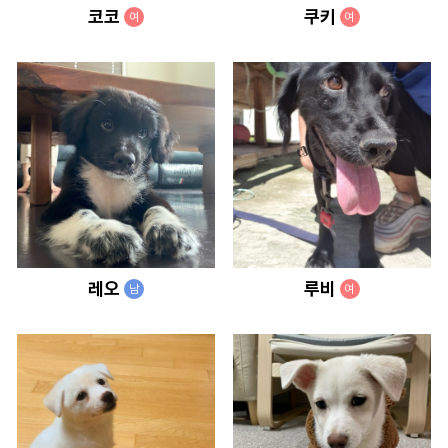
코코
쿠키
여
여
레오
루비
남
여