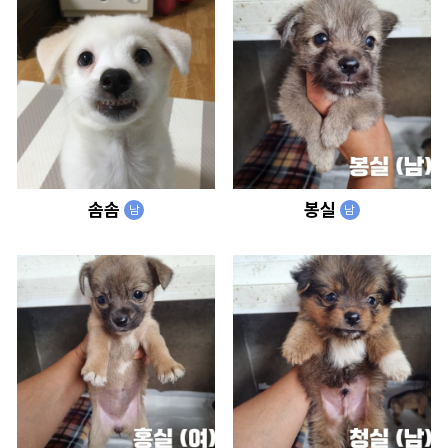
솜솜
봉실
남
남