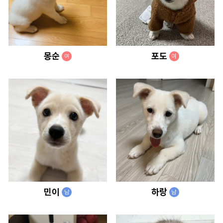
몽순
포도
여
여
민이
하랑
남
남