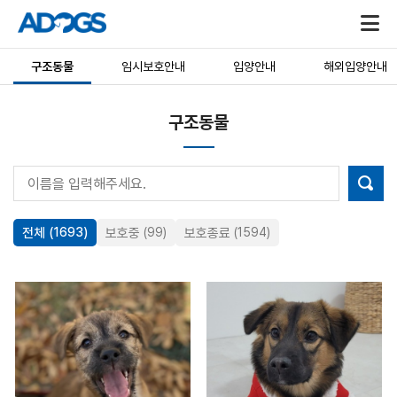
구조동물
임시보호안내
입양안내
해외입양안내
구조동물
전체
(1693)
보호중
(99)
보호종료
(1594)