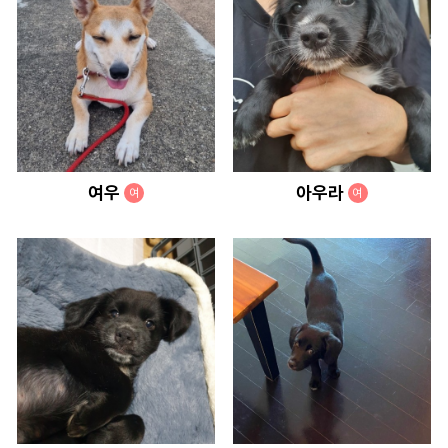
여우
아우라
여
여