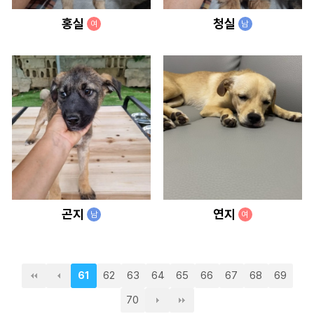
홍실
청실
여
남
곤지
연지
남
여
62
63
64
65
66
67
68
69
61
70