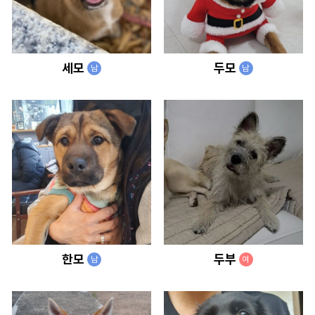
세모
두모
남
남
한모
두부
남
여