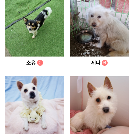
소유
세나
여
여