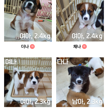
더나
채나
여
여