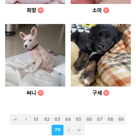
희망
소미
여
여
써니
구세
여
여
61
62
63
64
65
66
67
68
69
70