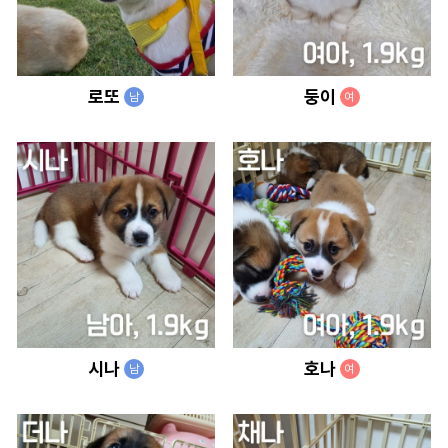
로또
둥이
남
여
시나
호나
남
여