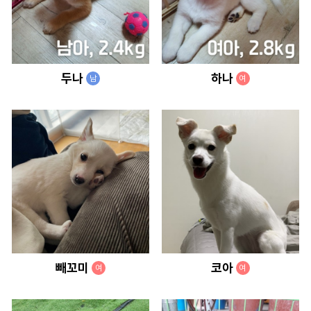
두나
하나
남
여
빼꼬미
코아
여
여