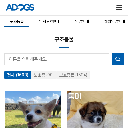
구조동물
임시보호안내
입양안내
해외입양안내
구조동물
전체
(1693)
보호중
(99)
보호종료
(1594)