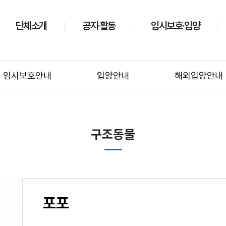
단체소개
공지·활동
임시보호·입양
임시보호안내
입양안내
해외입양안내
구조동물
포포