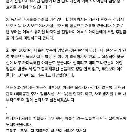
같이 진행하며 유기견 입양에 대한 인식 개선과 어독스 아이들의 입양 홍보
효과를 기대하고 있습니다 :)
2. 독자적 바자회를 개최할 예정입니다. 현재까지는 익산시 보호소, 성남시
보호소 등 타 시보호소와 사설 보호소와 합동으로 개최해 왔습니다. 2022
년 부터는 어독스 유기견 바자회를 진행하여 어독스 아이들에게 쓰일 후원금
을 더 많이 마련하고자 합니다.
3. 이번 2021년, 미흡한 부분이 없었던 것은 분명히 아닙니다. 현장 관리 인
력 부족으로 물림사고로 별이 된 아이가 발생하기도 했고.... 실종되어 찾을
길이 너무 까마득해진 아이들도 있습니다. 살리려고 데리고 나왔는데 이런
일들이 발생해서 믿고 함께해주신 분들께도 정말 면목 없고, 무엇보다 아이
들에게...너무나도..너무나도 미안했습니다.
오는 2022년에는 어독스 내부에서 이러한 불상사가 생기지 않도록 더 현장
관리 (격리공간 추가, 잠금시설 보수 등)를 철저히 하고, 사고 방지를 위해 내
부적으로 더 깊이 논의하고 실천하겠습니다.
.
.
여러가지 거창한 계획을 세우기보단, 이룰수 있는 일들부터 먼저 실천하도록
노력하겠습니다.
그리고...무엇보다 지금까지 쉼 없이 달려온 것처럼